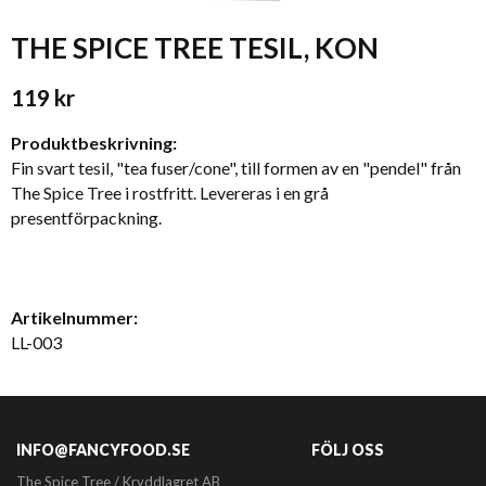
THE SPICE TREE TESIL, KON
119 kr
Produktbeskrivning:
Fin svart tesil, "tea fuser/cone", till formen av en "pendel" från
The Spice Tree i rostfritt. Levereras i en grå
presentförpackning.
Artikelnummer:
LL-003
INFO@FANCYFOOD.SE
FÖLJ OSS
The Spice Tree / Kryddlagret AB