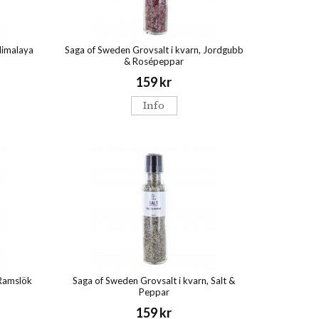
Himalaya
Saga of Sweden Grovsalt i kvarn, Jordgubb
& Rosépeppar
159 kr
Info
 Ramslök
Saga of Sweden Grovsalt i kvarn, Salt &
Peppar
159 kr