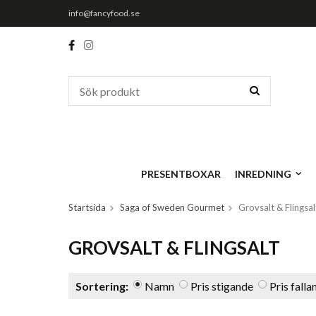
info@fancyfood.se
PRESENTBOXAR
INREDNING
Startsida
Saga of Sweden Gourmet
Grovsalt & Flingsal
GROVSALT & FLINGSALT
Sortering:
Namn
Pris stigande
Pris falla