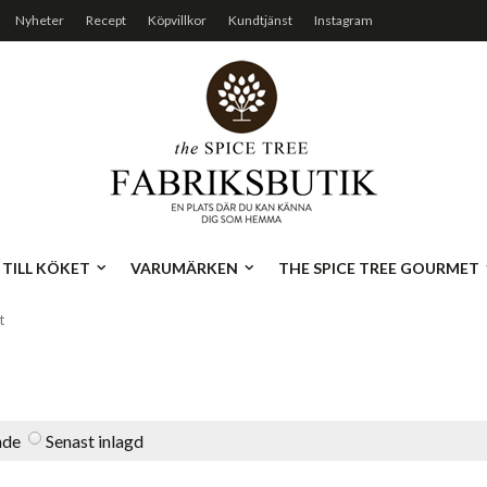
Nyheter
Recept
Köpvillkor
Kundtjänst
Instagram
TILL KÖKET
VARUMÄRKEN
THE SPICE TREE GOURMET
t
nde
Senast inlagd