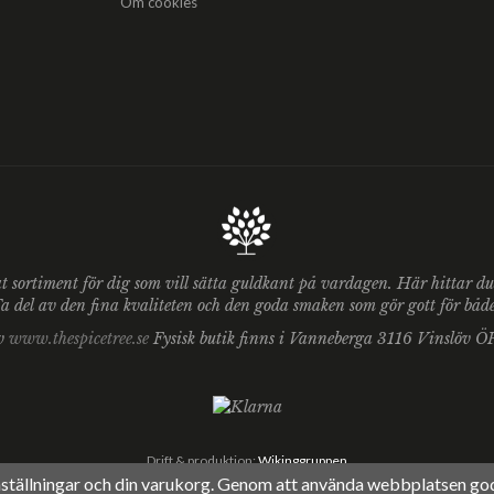
Om cookies
at sortiment för dig som vill sätta guldkant på vardagen. Här hittar 
 del av den fina kvaliteten och den goda smaken som gör gott för både 
av
www.thespicetree.se
Fysisk butik finns i Vanneberga 3116 Vinslöv 
Drift & produktion:
Wikinggruppen
nställningar och din varukorg. Genom att använda webbplatsen go