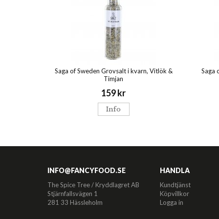
Saga of Sweden Grovsalt i kvarn, Vitlök &
Saga o
Timjan
159 kr
Info
INFO@FANCYFOOD.SE
HANDLA
The Spice Tree / Kryddlagret AB
Kundtjänst
Stjärnfallsvägen 1
Köpvillkor
281 33 Hässleholm
Logga in