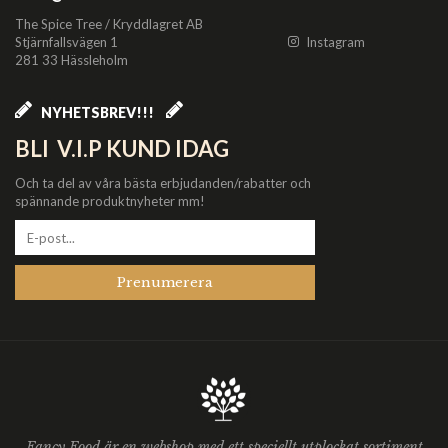
The Spice Tree / Kryddlagret AB
Stjärnfallsvägen 1
Instagram
281 33 Hässleholm
NYHETSBREV!!!
BLI V.I.P KUND IDAG
Och ta del av våra bästa erbjudanden/rabatter och
spännande produktnyheter mm!
Prenumerera
Fancy Food är en webshop med ett speciellt utplockat sortiment