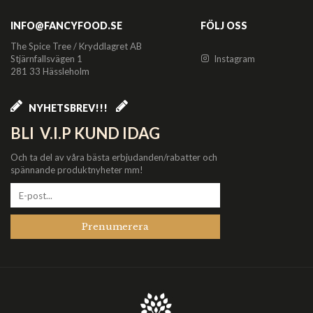
INFO@FANCYFOOD.SE
FÖLJ OSS
The Spice Tree / Kryddlagret AB
Stjärnfallsvägen 1
Instagram
281 33 Hässleholm
NYHETSBREV!!!
BLI V.I.P KUND IDAG
Och ta del av våra bästa erbjudanden/rabatter och
spännande produktnyheter mm!
Prenumerera