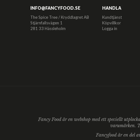
INFO@FANCYFOOD.SE
HANDLA
The Spice Tree / Kryddlagret AB
Kundtjänst
Stjärnfallsvägen 1
Köpvillkor
281 33 Hässleholm
Logga in
Fancy Food är en webshop med ett speciellt utplock
varumärken. Ta
Fancyfood är en del 