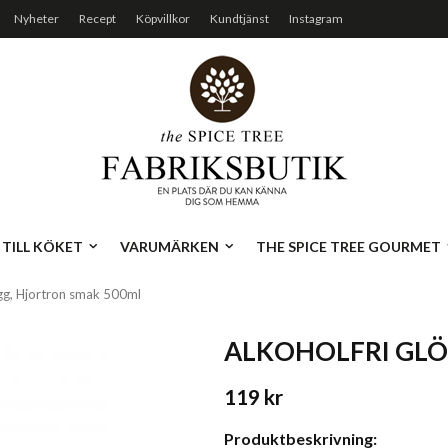
Nyheter
Recept
Köpvillkor
Kundtjänst
Instagram
TILL KÖKET
VARUMÄRKEN
THE SPICE TREE GOURMET
gg, Hjortron smak 500ml
ALKOHOLFRI GL
119 kr
Produktbeskrivning: