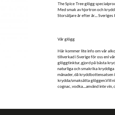
The Spice Tree glögg specialprod
Med smak av hjortron och krydda
Storsäljare år efter år.... Sverige
Vår glögg
Här kommer lite info om vår alko
tillverkad i Sverige för oss enl v
glöggtinktur, gjord på bästa kryd
naturliga och smakrika kryddiga
månader, då kryddbottensatsen i
krydda/smaksätta glöggen.Vill n
cognac, vodka....använd inte vin