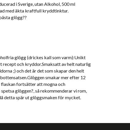
ucerad i Sverige, utan Alkohol, 500 ml
d med äkta kraftfull kryddtinktur.
s bästa glögg??
holfria glögg (drickes kall som varm):Unikt
årt recept och kryddor.Smaksatt av helt naturlig
dorna ;) och det är det som skapar den helt
 bottensatsen.Glöggen smakar mer efter 12
 flaskan fortsätter att mogna och
i spetsa glöggen?, så rekommenderar vi rom,
, då detta spär ut glöggsmaken för mycket.