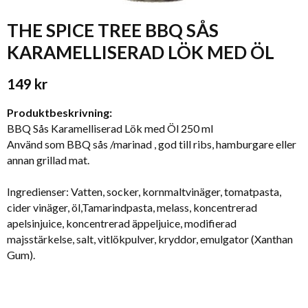
THE SPICE TREE BBQ SÅS
KARAMELLISERAD LÖK MED ÖL
149 kr
Produktbeskrivning:
BBQ Sås Karamelliserad Lök med Öl 250 ml
Använd som BBQ sås /marinad , god till ribs, hamburgare eller
annan grillad mat.
Ingredienser: Vatten, socker, kornmaltvinäger, tomatpasta,
cider vinäger, öl,Tamarindpasta, melass, koncentrerad
apelsinjuice, koncentrerad äppeljuice, modifierad
majsstärkelse, salt, vitlökpulver, kryddor, emulgator (Xanthan
Gum).