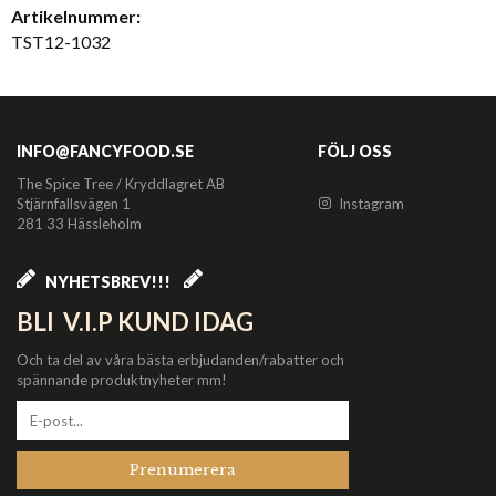
Artikelnummer:
TST12-1032
INFO@FANCYFOOD.SE
FÖLJ OSS
The Spice Tree / Kryddlagret AB
Stjärnfallsvägen 1
Instagram
281 33 Hässleholm
NYHETSBREV!!!
BLI V.I.P KUND IDAG
Och ta del av våra bästa erbjudanden/rabatter och
spännande produktnyheter mm!
Prenumerera