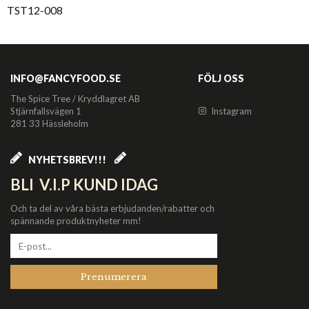
TST12-008
INFO@FANCYFOOD.SE
FÖLJ OSS
The Spice Tree / Kryddlagret AB
Stjärnfallsvägen 1
Instagram
281 33 Hässleholm
NYHETSBREV!!!
BLI V.I.P KUND IDAG
Och ta del av våra bästa erbjudanden/rabatter och
spännande produktnyheter mm!
Prenumerera