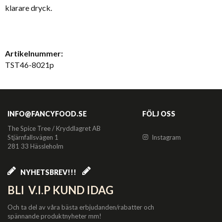
klarare dryck.
Artikelnummer:
TST46-8021p
INFO@FANCYFOOD.SE
FÖLJ OSS
The Spice Tree / Kryddlagret AB
Stjärnfallsvägen 1
Instagram
281 33 Hässleholm
NYHETSBREV!!!
BLI V.I.P KUND IDAG
Och ta del av våra bästa erbjudanden/rabatter och
spännande produktnyheter mm!