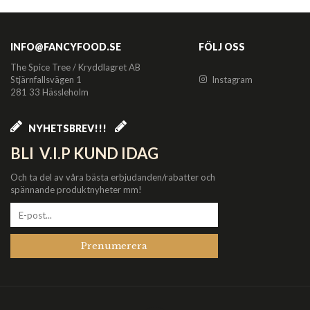
INFO@FANCYFOOD.SE
FÖLJ OSS
The Spice Tree / Kryddlagret AB
Stjärnfallsvägen 1
Instagram
281 33 Hässleholm
NYHETSBREV!!!
BLI V.I.P KUND IDAG
Och ta del av våra bästa erbjudanden/rabatter och
spännande produktnyheter mm!
Prenumerera