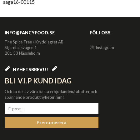
saga16-00115
INFO@FANCYFOOD.SE
FÖLJ OSS
The Spice Tree / Kryddlagret AB
Stjärnfallsvägen 1
Instagram
281 33 Hässleholm
NYHETSBREV!!!
BLI V.I.P KUND IDAG
Och ta del av våra bästa erbjudanden/rabatter och
spännande produktnyheter mm!
Prenumerera