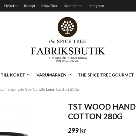
Nyheter
Recept
Köpvillkor
Kundtjänst
Instagram
TILL KÖKET
VARUMÄRKEN
THE SPICE TREE GOURMET
 handmade Soy Candle Linen Cotton 280g
TST WOOD HAND
COTTON 280G
299 kr