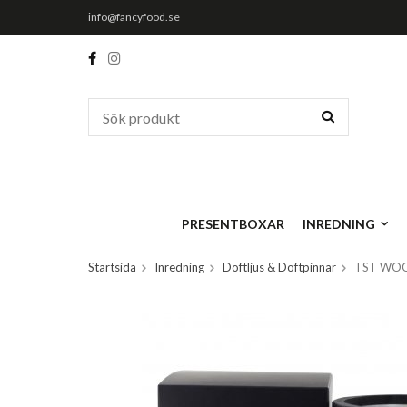
info@fancyfood.se
PRESENTBOXAR
INREDNING
Startsida
Inredning
Doftljus & Doftpinnar
TST WOOD