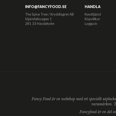
INFO@FANCYFOOD.SE
HANDLA
The Spice Tree / Kryddlagret AB
Kundtjänst
Stjärnfallsvägen 1
Köpvillkor
281 33 Hässleholm
Logga in
Fancy Food är en webshop med ett speciellt utplock
varumärken. Ta
Fancyfood är en del 